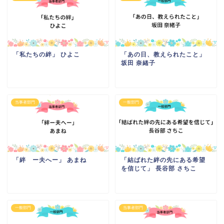
「私たちの絆」 ひよこ
「あの日、教えられたこと」
坂田 奈緒子
当事者部門
一般部門
「絆 ー夫へー」 あまね
「結ばれた絆の先にある希望
を信じて」 長谷部 さちこ
一般部門
当事者部門