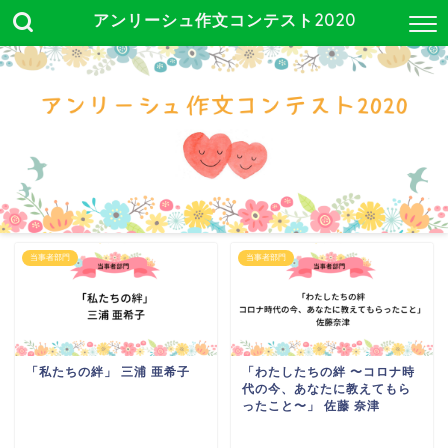
アンリーシュ作文コンテスト2020
当事者部門
当事者部門
「私たちの絆」 三浦 亜希子
「わたしたちの絆 〜コロナ時
代の今、あなたに教えてもら
ったこと〜」 佐藤 奈津