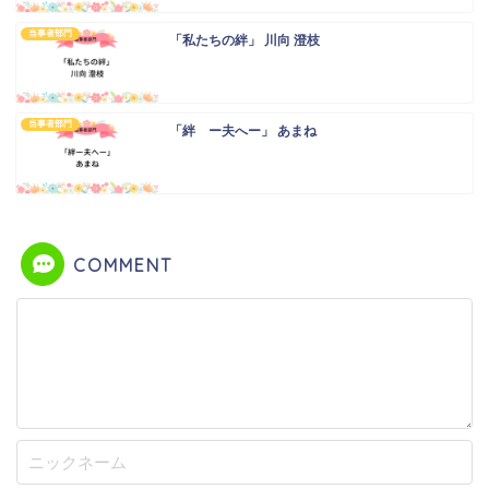
当事者部門
「私たちの絆」 川向 澄枝
当事者部門
「絆 ー夫へー」 あまね
COMMENT