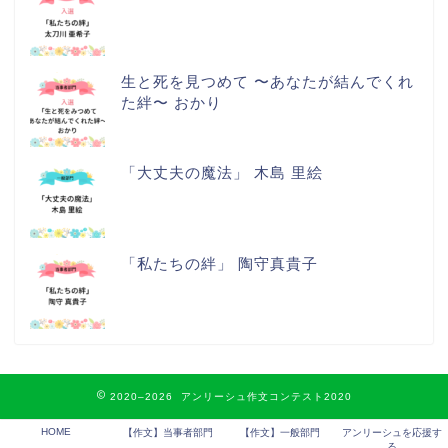
生と死を見つめて 〜あなたが結んでくれ
た絆〜 おかり
「大丈夫の魔法」 木島 里絵
「私たちの絆」 陶守真貴子
2020–2026 アンリーシュ作文コンテスト2020
HOME
【作文】当事者部門
【作文】一般部門
アンリーシュを応援す
る